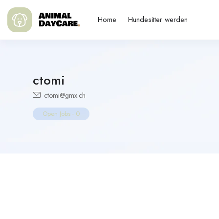
Home
Hundesitter werden
ctomi
ctomi@gmx.ch
Open Jobs
-
0